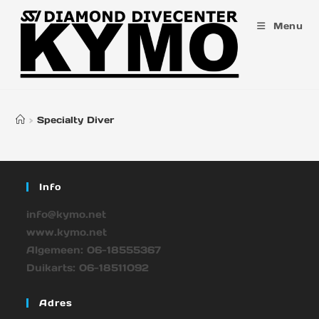
Menu
>
Specialty Diver
Info
info@kymo.net
www.kymo.net
Algemeen: 06-18555367
Duikarts: 06-18511092
Adres