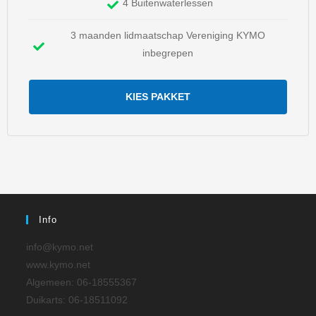
4 Buitenwaterlessen
3 maanden lidmaatschap Vereniging KYMO
inbegrepen
KIES PAKKET
Info
info@kymo.net
www.kymo.net
Algemeen: 06-18555367
Duikarts: 06-18511092