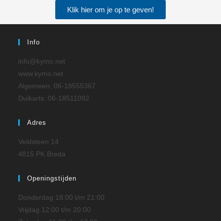
Klik hier om je op te geven!
Info
info@kymo.net
www.kymo.net
Algemeen: 06-18555367
Duikarts: 06-18511092
Adres
Veldsteen 14
4815 PK Breda
Openingstijden
Donderdag 18:00 t/m 21:00
Vrijdag 12:00 t/m 20:00