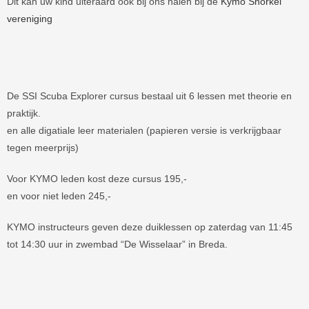
Dit kan uw kind uiteraard ook bij ons halen bij de
Kymo Snorkel
vereniging
De SSI Scuba Explorer cursus bestaal uit 6 lessen met theorie en
praktijk.
en alle digatiale leer materialen (papieren versie is verkrijgbaar
tegen meerprijs)
Voor KYMO leden kost deze cursus 195,-
en voor niet leden 245,-
KYMO instructeurs geven deze duiklessen op zaterdag van 11:45
tot 14:30 uur in zwembad “De Wisselaar” in Breda.