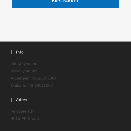
KIES PAKKET
Info
info@kymo.net
www.kymo.net
Algemeen: 06-18555367
Duikarts: 06-18511092
Adres
Veldsteen 14
4815 PK Breda