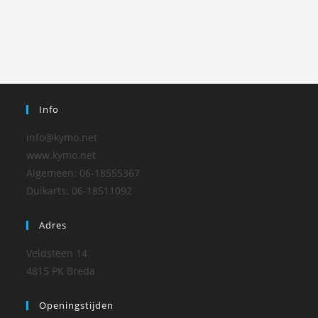
Info
info@kymo.net
www.kymo.net
Algemeen: 06-18555367
Duikarts: 06-18511092
Adres
Veldsteen 14
4815 PK Breda
Openingstijden